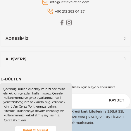
info@ucelevaletleri.com
Stanley The AeroLight™ Transit Mug | 0.47L | Cranberry
+90 212 282 04 27
2.599,00 TL
ADRESİMİZ
Stanley
Stanley The All-Day Madeleine Midi Soğutucu Çantası I 14 LT I T
ALIŞVERİŞ
14.999,00 TL
E-BÜLTEN
Stanley
Kampanya ve duyurularımızdan haberdar olmak için kaydolabilirsiniz.
Çevrimiçi kullanıcı deneyiminizi optimize
Stanley The All-Day Madeleine Midi Soğutucu Çantası I 14 LT I Kr
etmek için çerezleri kullanıyoruz. Çerezleri
kullanımımız ve çerez ayarlarınızı nasıl
KAYDET
yönetebileceğiniz hakkında bilgi edinmek
için lütfen Çerez Politikamıza bakın.
Sitemizi kullanmaya devam ederek çerez
Copyright 2025 - Tüm Hakları Saklıdır. - Kredi kartı bilgileriniz 256bit SSL
kullanımımızı kabul etmiş sayılırsınız.
14.999,00 TL
sertifikası ile korunmaktadır. | ucelevaletleri.com | SBA İÇ VE DIŞ TİCARET
Çerez Politikası
LİMİTED ŞİRKETİ'nin bir markasıdır.
Stanley
Kabul Et & Kapat