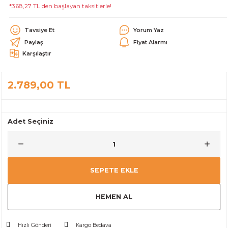
*368,27 TL den başlayan taksitlerle!
alar
Tavsiye Et
Yorum Yaz
Paylaş
Fiyat Alarmı
Karşılaştır
2.789,00 TL
cağı
utucu
leri
Adet Seçiniz
SEPETE EKLE
HEMEN AL
Hızlı Gönderi
Kargo Bedava