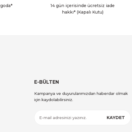
rgoda*
14 gün içerisinde ücretsiz iade
hakkı* (Kapalı Kutu)
i 10'lu (Kod M)
E-BÜLTEN
dallı Çöp Kutusu 20L
Kampanya ve duyurularımızdan haberdar olmak
için kaydolabilirsiniz.
KAYDET