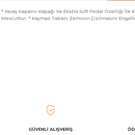
* Yavaş Kapanır Kapağı Ve Ekstra Soft Pedal Özelliği İle 
Mevcuttur. * Kaymaz Tabanı Zeminin Çizilmesini Engeller.
Bu ürünün fiyat bilgisi, resim, ürün açıklamalarında ve diğer konular
Görüş ve önerileriniz için teşekkür ederiz.
Ürün resmi kalitesiz, bozuk veya görüntülenemiyor.
Brabantia
Ürün açıklamasında eksik bilgiler bulunuyor.
Brabantia BRA 227141 BO HI Mat Siyah Ayaklı Çöp Kutus
Ürün bilgilerinde hatalar bulunuyor.
Ürün fiyatı diğer sitelerden daha pahalı.
Bu ürüne benzer farklı alternatifler olmalı.
4.199,00 TL
Brabantia
Brabantia BRA 130205 Bo Touch Bin Hi 60L Beyaz Çöp 
GÜVENLİ ALIŞVERİŞ
ÖD