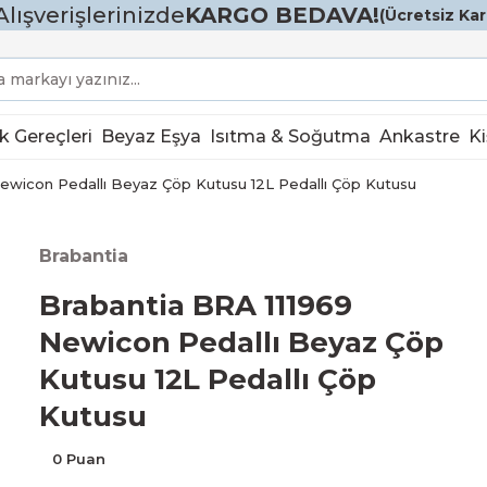
Alışverişlerinizde
KARGO BEDAVA!
(Ücretsiz Karg
k Gereçleri
Beyaz Eşya
Isıtma & Soğutma
Ankastre
Ki
ewicon Pedallı Beyaz Çöp Kutusu 12L Pedallı Çöp Kutusu
Brabantia
Brabantia BRA 111969
Newicon Pedallı Beyaz Çöp
Kutusu 12L Pedallı Çöp
Kutusu
0 Puan