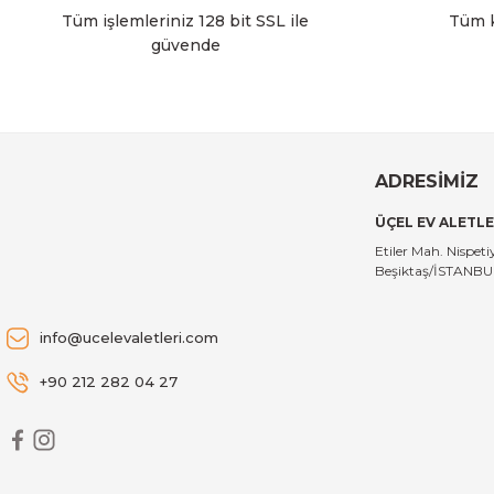
Tüm işlemleriniz 128 bit SSL ile
Tüm k
güvende
15.908,00 TL
Brabantia
Brabantia BRA 304422 NewIcon Champagne Pedallı Çöp
ADRESİMİZ
ÜÇEL EV ALETLE
3.409,00 TL
Etiler Mah. Nispe
Beşiktaş/İSTANB
Brabantia
Brabantia BRA 114106 NewIcon Matt Black Pedallı Çöp 
info@ucelevaletleri.com
+90 212 282 04 27
5.996,00 TL
Brabantia