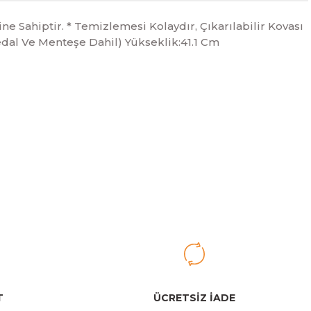
ne Sahiptir. * Temizlemesi Kolaydır, Çıkarılabilir Kovası
Pedal Ve Menteşe Dahil) Yükseklik:41.1 Cm
iletebilirsiniz.
 Çöp Kutusu
allı Çöp Kutusu 20L
T
ÜCRETSİZ İADE