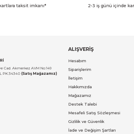
Gönder
artlara taksit imkanı*
2-3 iş günü içinde ka
5.996,00 TL
Brabantia
 Kutusu 5L
Brabantia BRA 126901 60L Beyaz Çöp Poşet
ALIŞVERİŞ
Rİ
Hesabım
532,00 TL
tiye Cad. Akmerkez AVM No:149
Siparişlerim
UL PK:34340
(Satış Mağazamız)
İletişim
Brabantia
Hakkımızda
Kutusu 20L
Brabantia BRA 114045 NewIcon Platinum Pe
Mağazamız
Destek Talebi
Mesafeli Satış Sözleşmesi
5.996,00 TL
Gizlilik ve Güvenlik
İade ve Değişim Şartları
Brabantia