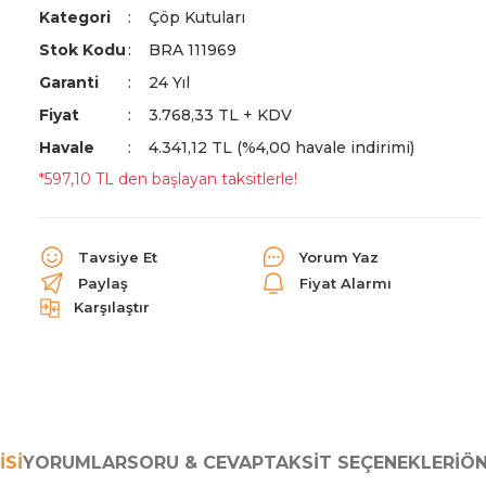
Kategori
Çöp Kutuları
Stok Kodu
BRA 111969
Garanti
24 Yıl
Fiyat
3.768,33 TL + KDV
Havale
4.341,12 TL (%4,00 havale indirimi)
*597,10 TL den başlayan taksitlerle!
Tavsiye Et
Yorum Yaz
Paylaş
Fiyat Alarmı
Karşılaştır
ISI
YORUMLAR
SORU & CEVAP
TAKSIT SEÇENEKLERI
ÖN