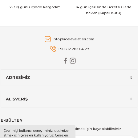
2-3 iş günü içinde kargoda*
14 gün içerisinde ücretsiz iade
hakkı* (Kapalı Kutu)
5.996,00 TL
Brabantia
info@ucelevaletleri.com
Brabantia BRA 304422 NewIcon Champagne Pedallı Çöp Kutusu 
+90 212 282 04 27
3.409,00 TL
ADRESİMİZ
Brabantia
Brabantia BRA 126901 60L Beyaz Çöp Poşeti 10'lu (Kod M)
ALIŞVERİŞ
532,00 TL
E-BÜLTEN
Brabantia
Kampanya ve duyurularımızdan haberdar olmak için kaydolabilirsiniz.
Çevrimiçi kullanıcı deneyiminizi optimize
Brabantia BRA 114106 NewIcon Matt Black Pedallı Çöp Kutusu 20L
etmek için çerezleri kullanıyoruz. Çerezleri