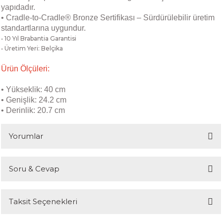
yapıdadır.
• Cradle-to-Cradle® Bronze Sertifikası – Sürdürülebilir üretim
standartlarına uygundur.
• 10 Yıl Brabantia Garantisi
• Üretim Yeri: Belçika
Ürün Ölçüleri:
• Yükseklik: 40 cm
• Genişlik: 24.2 cm
• Derinlik: 20.7 cm
Yorumlar
Soru & Cevap
Bu ürüne ilk yorumu siz yapın!
Taksit Seçenekleri
Yorum Yaz
Ürün hakkında henüz soru sorulmamış.