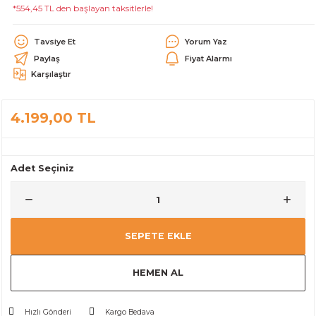
*554,45 TL den başlayan taksitlerle!
alar
Tavsiye Et
Yorum Yaz
Paylaş
Fiyat Alarmı
Karşılaştır
4.199,00 TL
cağı
utucu
leri
Adet Seçiniz
SEPETE EKLE
HEMEN AL
Hızlı Gönderi
Kargo Bedava