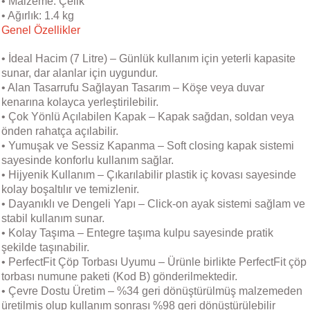
• Malzeme: Çelik
• Ağırlık: 1.4 kg
Genel Özellikler
• İdeal Hacim (7 Litre) – Günlük kullanım için yeterli kapasite
sunar, dar alanlar için uygundur.
• Alan Tasarrufu Sağlayan Tasarım – Köşe veya duvar
kenarına kolayca yerleştirilebilir.
• Çok Yönlü Açılabilen Kapak – Kapak sağdan, soldan veya
önden rahatça açılabilir.
• Yumuşak ve Sessiz Kapanma – Soft closing kapak sistemi
sayesinde konforlu kullanım sağlar.
• Hijyenik Kullanım – Çıkarılabilir plastik iç kovası sayesinde
kolay boşaltılır ve temizlenir.
• Dayanıklı ve Dengeli Yapı – Click-on ayak sistemi sağlam ve
stabil kullanım sunar.
• Kolay Taşıma – Entegre taşıma kulpu sayesinde pratik
şekilde taşınabilir.
• PerfectFit Çöp Torbası Uyumu – Ürünle birlikte PerfectFit çöp
torbası numune paketi (Kod B) gönderilmektedir.
• Çevre Dostu Üretim – %34 geri dönüştürülmüş malzemeden
üretilmiş olup kullanım sonrası %98 geri dönüştürülebilir