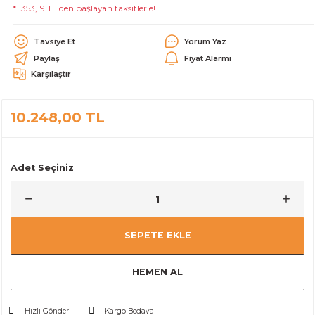
*1.353,19 TL den başlayan taksitlerle!
alar
Tavsiye Et
Yorum Yaz
Paylaş
Fiyat Alarmı
Karşılaştır
10.248,00 TL
cağı
utucu
leri
Adet Seçiniz
SEPETE EKLE
HEMEN AL
Hızlı Gönderi
Kargo Bedava