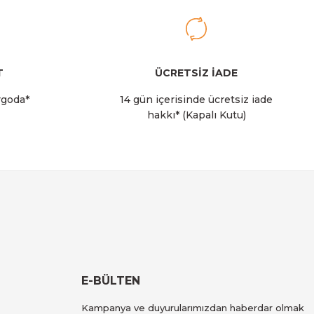
allı Çöp Kutusu 20L
T
ÜCRETSİZ İADE
rgoda*
14 gün içerisinde ücretsiz iade
hakkı* (Kapalı Kutu)
i 10'lu (Kod M)
E-BÜLTEN
dallı Çöp Kutusu 20L
Kampanya ve duyurularımızdan haberdar olmak