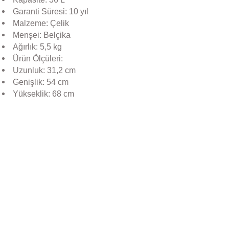
Garanti Süresi: 10 yıl
Malzeme: Çelik
Menşei: Belçika
Ağırlık: 5,5 kg
Ürün Ölçüleri:
Uzunluk: 31,2 cm
Genişlik: 54 cm
Yükseklik: 68 cm
Bu ürünün fiyat bilgisi, resim, ürün açıklamalarında ve diğer konular
Görüş ve önerileriniz için teşekkür ederiz.
Ürün resmi kalitesiz, bozuk veya görüntülenemiyor.
Brabantia
Ürün açıklamasında eksik bilgiler bulunuyor.
Brabantia BRA 227141 BO HI Mat Siyah Ayaklı Çöp Kutus
Ürün bilgilerinde hatalar bulunuyor.
Ürün fiyatı diğer sitelerden daha pahalı.
Bu ürüne benzer farklı alternatifler olmalı.