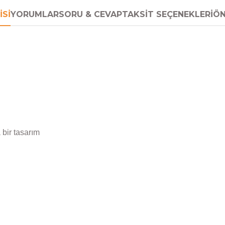
ISI
YORUMLAR
SORU & CEVAP
TAKSIT SEÇENEKLERI
ÖN
 bir tasarım