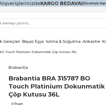
Alışverişlerinizde
KARGO BEDAVA!
(Ücretsiz Karg
k Gereçleri
Beyaz Eşya
Isıtma & Soğutma
Ankastre
Ki
BO Touch Platinium Dokunmatik Çöp Kutusu 36L
Brabantia
Brabantia BRA 315787 BO
Touch Platinium Dokunmatik
Çöp Kutusu 36L
0 Puan