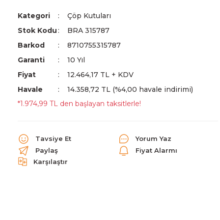
Kategori
Çöp Kutuları
Stok Kodu
BRA 315787
Barkod
8710755315787
Garanti
10 Yıl
Fiyat
12.464,17 TL + KDV
Havale
14.358,72 TL (%4,00 havale indirimi)
*1.974,99 TL den başlayan taksitlerle!
Tavsiye Et
Yorum Yaz
Paylaş
Fiyat Alarmı
Karşılaştır