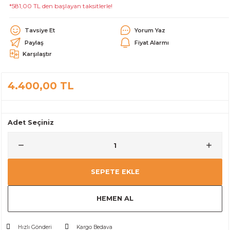
*581,00 TL den başlayan taksitlerle!
alar
Tavsiye Et
Yorum Yaz
Paylaş
Fiyat Alarmı
Karşılaştır
4.400,00 TL
cağı
utucu
leri
Adet Seçiniz
SEPETE EKLE
HEMEN AL
Hızlı Gönderi
Kargo Bedava