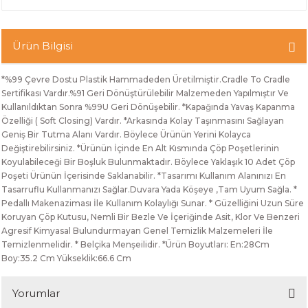
Ürün Bilgisi
*%99 Çevre Dostu Plastik Hammadeden Üretilmiştir.Cradle To Cradle
Sertifikası Vardır.%91 Geri Dönüştürülebilir Malzemeden Yapılmıştır Ve
Kullanıldıktan Sonra %99U Geri Dönüşebilir. *Kapağında Yavaş Kapanma
Özelliği ( Soft Closing) Vardır. *Arkasında Kolay Taşınmasını Sağlayan
Geniş Bir Tutma Alanı Vardır. Böylece Ürünün Yerini Kolayca
Değiştirebilirsiniz. *Ürünün İçinde En Alt Kısmında Çöp Poşetlerinin
Koyulabileceği Bir Boşluk Bulunmaktadır. Böylece Yaklaşık 10 Adet Çöp
Poşeti Ürünün İçerisinde Saklanabilir. *Tasarımı Kullanım Alanınızı En
Tasarruflu Kullanmanızı Sağlar.Duvara Yada Köşeye ,Tam Uyum Sağla. *
Pedallı Makenaziması İle Kullanım Kolaylığı Sunar. * Güzelliğini Uzun Süre
Koruyan Çöp Kutusu, Nemli Bir Bezle Ve İçeriğinde Asit, Klor Ve Benzeri
Agresif Kimyasal Bulundurmayan Genel Temizlik Malzemeleri İle
Temizlenmelidir. * Belçika Menşeilidir. *Ürün Boyutları: En:28Cm
Boy:35.2 Cm Yükseklik:66.6 Cm
Yorumlar