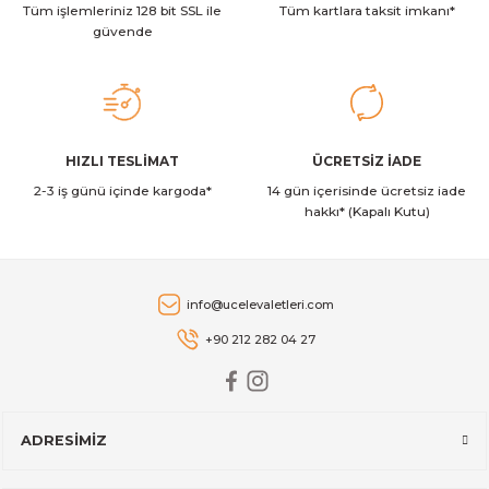
Brabantia BRA 130205 Bo Touch Bin Hi 60L Çelik Çöp Kutusu
Tüm işlemleriniz 128 bit SSL ile
Bu ürüne benzer farklı alternatifler olmalı.
Tüm kartlara taksit imkanı*
güvende
17.267,00 TL
Brabantia
Gönder
HIZLI TESLİMAT
ÜCRETSİZ İADE
Brabantia BRA 130205 Bo Touch Bin Hi 60L Beyaz Çöp Kutusu
2-3 iş günü içinde kargoda*
14 gün içerisinde ücretsiz iade
hakkı* (Kapalı Kutu)
15.908,00 TL
Brabantia
info@ucelevaletleri.com
Brabantia BRA 304460 NewIcon Champagne Pedallı Çöp Kutusu 
+90 212 282 04 27
5.996,00 TL
ADRESİMİZ
Brabantia
Brabantia BRA 304422 NewIcon Champagne Pedallı Çöp Kutusu 